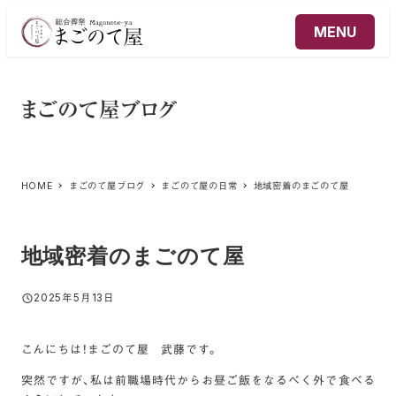
メ
MENU
イ
ン
コ
ン
まごのて屋ブログ
テ
ン
ツ
へ
HOME
まごのて屋ブログ
まごのて屋の日常
地域密着のまごのて屋
移
動
地域密着のまごのて屋
2025年5月13日
投稿日
こんにちは！まごのて屋 武藤です。
突然ですが、私は前職場時代からお昼ご飯をなるべく外で食べる