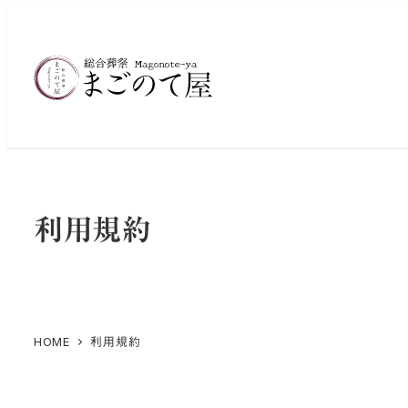
メ
イ
ン
コ
ン
テ
ン
ツ
へ
利用規約
移
動
HOME
利用規約